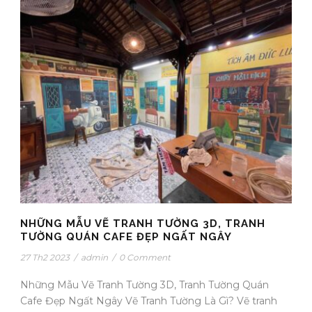
NHỮNG MẪU VẼ TRANH TƯỜNG 3D, TRANH
TƯỜNG QUÁN CAFE ĐẸP NGẤT NGÂY
27 Th2 2023
/
admin
/
0 Comment
Những Mẫu Vẽ Tranh Tường 3D, Tranh Tường Quán
Cafe Đẹp Ngất Ngây Vẽ Tranh Tường Là Gì? Vẽ tranh