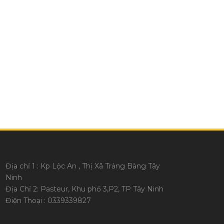
Địa chỉ 1 : Kp Lộc An , Thị Xã Trảng Bàng Tây
Ninh
Địa Chỉ 2: Pasteur, Khu phố 3,P2, TP Tây Ninh
Điện Thoại : 0339339827