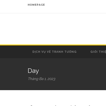
HOMEPAGE
DỊCH VỤ VẼ TRANH TƯỜNG
GIỚI THI
Day
Tháng Ba 1, 2023