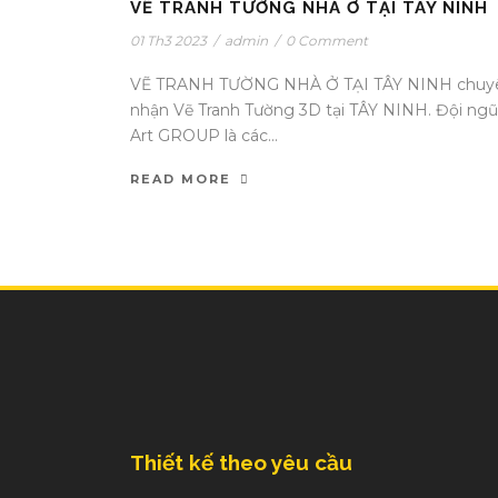
VẼ TRANH TƯỜNG NHÀ Ở TẠI TÂY NINH
01 Th3 2023
/
admin
/
0 Comment
VẼ TRANH TƯỜNG NHÀ Ở TẠI TÂY NINH chuy
nhận Vẽ Tranh Tường 3D tại TÂY NINH. Đội ngũ
Art GROUP là các...
READ MORE
Thiết kế theo yêu cầu