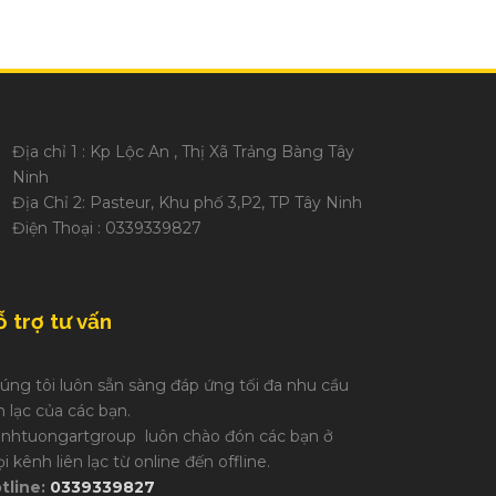
Địa chỉ 1 : Kp Lộc An , Thị Xã Trảng Bàng Tây
Ninh
Địa Chỉ 2: Pasteur, Khu phố 3,P2, TP Tây Ninh
Điện Thoại : 0339339827
 trợ tư vấn
úng tôi luôn sẵn sàng đáp ứng tối đa nhu cầu
ên lạc của các bạn.
anhtuongartgroup luôn chào đón các bạn ở
i kênh liên lạc từ online đến offline.
tline:
0339339827