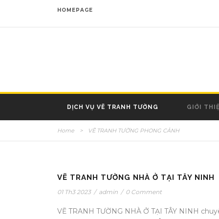
HOMEPAGE
DỊCH VỤ VẼ TRANH TƯỜNG
GIỚI THI
Home
>
VẼ TRANH TƯỜNG PHONG CẢNH
VẼ TRANH TƯỜNG NHÀ Ở TẠI TÂY NINH
01 Th3 2023
/
admin
/
0 Comment
VẼ TRANH TƯỜNG NHÀ Ở TẠI TÂY NINH chuy