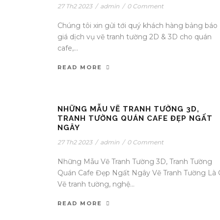
27 Th2 2023
/
admin
/
0 Comment
Chúng tôi xin gửi tới quý khách hàng bảng báo
giá dịch vụ vẽ tranh tường 2D & 3D cho quán
cafe,...
READ MORE
NHỮNG MẪU VẼ TRANH TƯỜNG 3D,
TRANH TƯỜNG QUÁN CAFE ĐẸP NGẤT
NGÂY
27 Th2 2023
/
admin
/
0 Comment
Những Mẫu Vẽ Tranh Tường 3D, Tranh Tường
Quán Cafe Đẹp Ngất Ngây Vẽ Tranh Tường Là 
Vẽ tranh tường, nghệ...
READ MORE