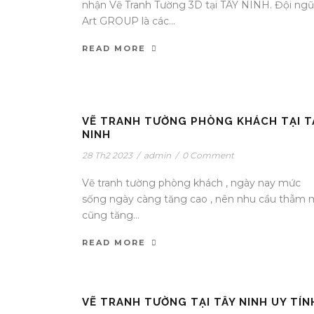
nhận Vẽ Tranh Tường 3D tại TÂY NINH. Đội ngũ
Art GROUP là các...
READ MORE
VẼ TRANH TƯỜNG PHÒNG KHÁCH TẠI T
NINH
28 Th2 2023
/
admin
/
0 Comment
Vẽ tranh tường phòng khách , ngày nay mức
sống ngày càng tăng cao , nên nhu cầu thẫm 
cũng tăng...
READ MORE
VẼ TRANH TƯỜNG TẠI TÂY NINH UY TÍN