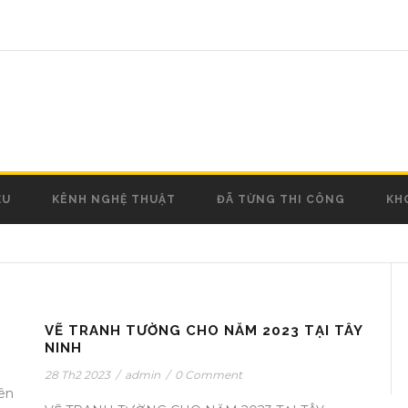
ỆU
KÊNH NGHỆ THUẬT
ĐÃ TỪNG THI CÔNG
KH
VẼ TRANH TƯỜNG CHO NĂM 2023 TẠI TÂY
NINH
28 Th2 2023
/
admin
/
0 Comment
ên