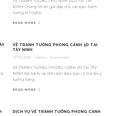
VẼ TRANH TƯỜNG CHO NĂM 2023 TẠI TÂY
NINH Chúng tôi xin giải đáp cho các bạn: tranh
tường là 1 nghệ...
READ MORE
ÂY
VẼ TRANH TƯỜNG PHONG CẢNH 3D TẠI
TÂY NINH
27 Th2 2023
/
admin
/
0 Comment
VẼ TRANH TƯỜNG PHONG CẢNH 3D TẠI TÂY
mỹ
NINH Để tránh cái nhìn đơn điệu, bạn có thể lên ý
tưởng trang...
READ MORE
H
DỊCH VỤ VẼ TRANH TƯỜNG PHONG CẢNH