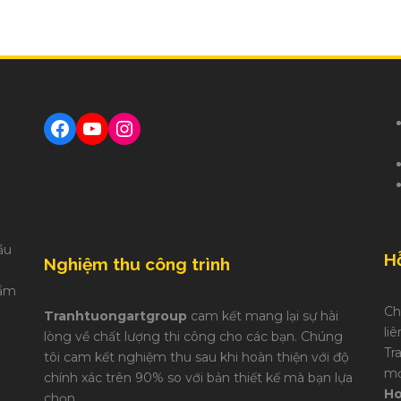
Facebook
YouTube
Instagram
ầu
Hỗ
Nghiệm thu công trình
hẩm
Ch
Tranhtuongartgroup
cam kết mang lại sự hài
li
lòng về chất lượng thi công cho các bạn. Chúng
Tr
tôi cam kết nghiệm thu sau khi hoàn thiện với độ
mọ
chính xác trên 90% so với bản thiết kế mà bạn lựa
Ho
chọn