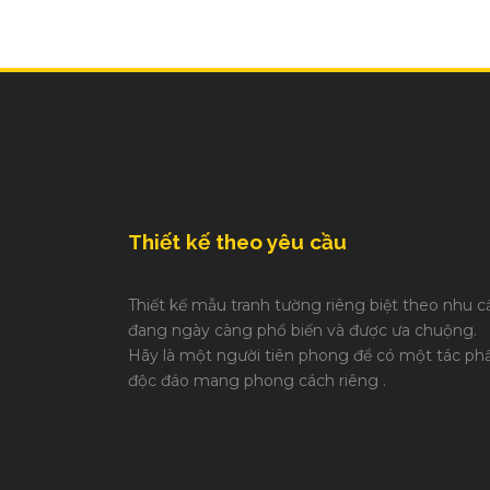
Thiết kế theo yêu cầu
Thiết kế mẫu tranh tường riêng biệt theo nhu c
đang ngày càng phổ biến và được ưa chuộng.
Hãy là một người tiên phong để có một tác p
độc đáo mang phong cách riêng .